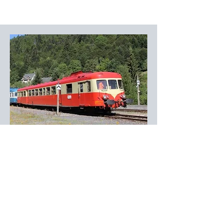
L'autorail Limousin
Voyages Historiques
Laissez -vous bercer pour un voyage
au charme rétro, confortablement
installés dans leurs autorails des